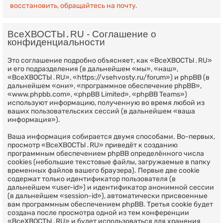
восстановить, обращайтесь на почту.
ВсеХВОСТЫ․RU - Соглашение о
конфиденциальности
Это соглашение подробно объясняет, как «ВсеХВОСТЫ․RU»
и его подразделения (в дальнейшем «мы», «наш»,
«ВсеХВОСТЫ․RU», «https://vsehvosty.ru/forum») и phpBB (в
дальнейшем «они», «программное обеспечение phpBB»,
«www.phpbb.com», «phpBB Limited», «phpBB Teams»)
используют информацию, полученную во время любой из
ваших пользовательских сессий (в дальнейшем «ваша
информация»).
Ваша информация собирается двумя способами. Во-первых,
просмотр «ВсеХВОСТЫ․RU» приведёт к созданию
программным обеспечением phpBB определённого числа
cookies (небольшие текстовые файлы, загружаемые в папку
временных файлов вашего браузера). Первые две cookie
содержат только идентификатор пользователя (в
дальнейшем «user-id») и идентификатор анонимной сессии
(в дальнейшем «session-id»), автоматически присвоенные
вам программным обеспечением phpBB. Третья cookie будет
создана после просмотра одной из тем конференции
«ВсеХВОСТЫ․RU» и будет использоваться для хранения